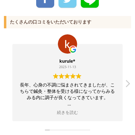
たくさんの口コミをいただいております
kurule*
2023-11-13
長年、心身の不調に悩まされてきましたが、こ
ちらで鍼灸・整体を受ける様になってからみる
みる内に調子が良くなってきています。
先生は、どんな質問も丁寧に分かりやすく説明
続きを読む
して下さるので、常に安心感があります。
毎回施術しながら、身体がどんな状態にあるの