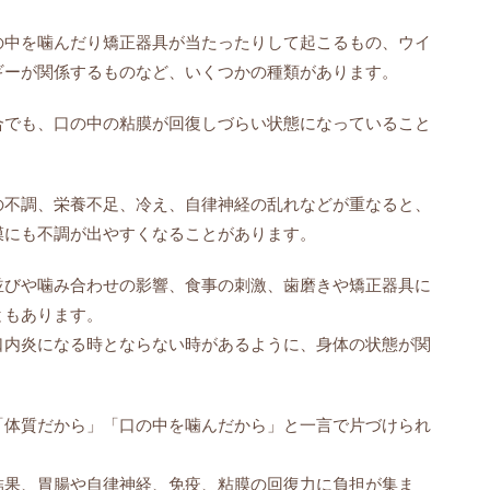
の中を噛んだり矯正器具が当たったりして起こるもの、ウイ
ギーが関係するものなど、いくつかの種類があります。
合でも、口の中の粘膜が回復しづらい状態になっていること
の不調、栄養不足、冷え、自律神経の乱れなどが重なると、
膜にも不調が出やすくなることがあります。
並びや噛み合わせの影響、食事の刺激、歯磨きや矯正器具に
ともあります。
口内炎になる時とならない時があるように、身体の状態が関
「体質だから」「口の中を噛んだから」と一言で片づけられ
結果、胃腸や自律神経、免疫、粘膜の回復力に負担が集ま