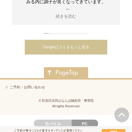
みる内に調子が良くなってきています。
先生は、どんな質問も丁寧に分かりやすく説明
続きを読む
して下さるので、常に安心感があります。
毎回施術しながら、身体がどんな状態にあるの
かの説明をして下さり、合わせて家でできるセ
ルフケアについても色々アドバイスして頂ける
Google口コミをもっと見る
ので、とても助かっています。
今では週に一度の頻度で通い、施術で心身を整
えて頂いています。毎回施術の日が楽しみで
す。
このラボの鍼灸・整体は私にはとても合ってい
ご予約・お問い合わせ
たようで、施術もすごくよく効きますし、自分
の身体ときちんと向き合う事がいかに大切な事
©
杉並区浜田山なんば鍼灸院・整骨院
かも教えて頂きました。
All rights Reserved.
このラボとの出会いは、私の人生に於いて、と
モバイル
PC
ても大切な出会いとなりました。