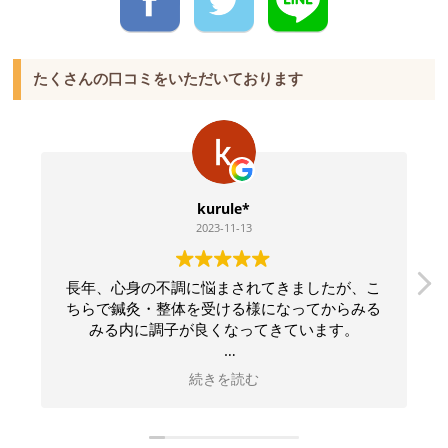
たくさんの口コミをいただいております
kurule*
2023-11-13
長年、心身の不調に悩まされてきましたが、こ
ちらで鍼灸・整体を受ける様になってからみる
みる内に調子が良くなってきています。
先生は、どんな質問も丁寧に分かりやすく説明
続きを読む
して下さるので、常に安心感があります。
毎回施術しながら、身体がどんな状態にあるの