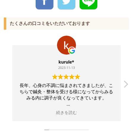
たくさんの口コミをいただいております
kurule*
2023-11-13
長年、心身の不調に悩まされてきましたが、こ
ちらで鍼灸・整体を受ける様になってからみる
みる内に調子が良くなってきています。
先生は、どんな質問も丁寧に分かりやすく説明
続きを読む
して下さるので、常に安心感があります。
毎回施術しながら、身体がどんな状態にあるの