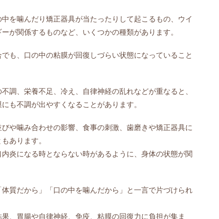
の中を噛んだり矯正器具が当たったりして起こるもの、ウイ
ギーが関係するものなど、いくつかの種類があります。
合でも、口の中の粘膜が回復しづらい状態になっていること
の不調、栄養不足、冷え、自律神経の乱れなどが重なると、
膜にも不調が出やすくなることがあります。
並びや噛み合わせの影響、食事の刺激、歯磨きや矯正器具に
ともあります。
口内炎になる時とならない時があるように、身体の状態が関
「体質だから」「口の中を噛んだから」と一言で片づけられ
結果、胃腸や自律神経、免疫、粘膜の回復力に負担が集ま