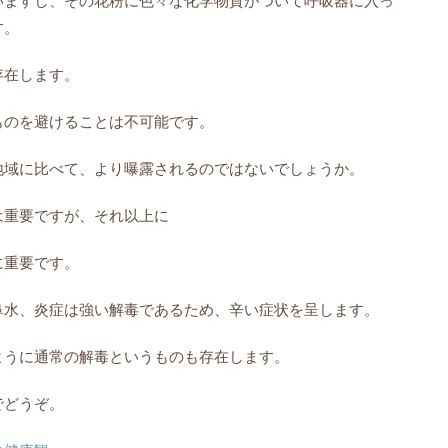
いますし、
その花粉に色々な化学物質がついて呼吸器に入っ
す。
存在します。
ものを避けることは不可能です。
地域に比べて、
より曝露されるのではないでしょうか。
は重要ですが、
それ以上に
に重要です。
鼻水、炎症は強い解毒であるため、
辛い症状を呈します。
ように通常の解毒というものも存在します
。
でどうぞ。