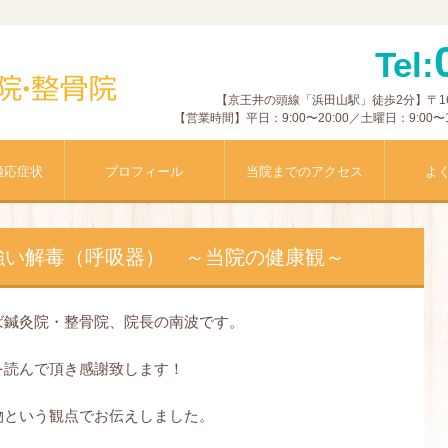
Tel:
【京王井の頭線「浜田山駅」徒歩2分】〒168-
【営業時間】平日：9:00〜20:00／土曜日：9:0
適応症状
プロフィール
当院までのアクセス
よ
強い解毒（呼吸器） ～当院の健康観～
ば鍼灸院・整骨院、院長の南波です。
を読んで頂き感謝致します！
物という観点でお伝えしました。