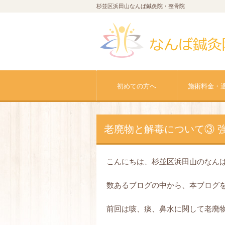
杉並区浜田山なんば鍼灸院・整骨院
初めての方へ
施術料金・
老廃物と解毒について③ 
こんにちは、杉並区浜田山のなん
数あるブログの中から、本ブログ
前回は咳、痰、鼻水に関して老廃